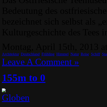
Bedeutung des ostfriesische
bezeichnet sich selbst als 
Kulturgeschichte des Tees i
Montag, April 15th, 2013 a
Architektur
,
Deutschland
,
Frühling
,
Himmel
,
Natur
,
Reise
,
Schiff
,
Sta
Leave A Comment »
155m to 0