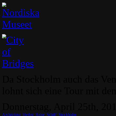
Da Stockholm auch das Ven
lohnt sich eine Tour mit de
Donnerstag, April 25th, 201
Architektur
,
Herbst
,
Reise
,
Schiff
,
Stockholm