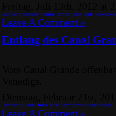
Freitag, Juli 13th, 2012 at 
Architektur
,
Barcelona
,
Frühling
,
Himmel
,
Reise
,
Schiff
,
Schwarzwei
Leave A Comment »
Entlang des Canal Gra
Vom Canal Grande offenbart
Venedigs.
Dienstag, Februar 21st, 201
Architektur
,
Himmel
,
Italien
,
Reise
,
Schiff
,
Sommer
,
Stadt
,
Venedig
Leave A Comment »