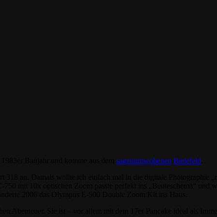
ik, 1983er Baujahr und komme aus dem
sagenumwobenen
Bielefeld
.
rt 318
an. Damals wollte ich einfach mal in die digitale Photographie 
C-750 mit 10x optischen Zoom passte perfekt ins „Beuteschema“ und 
wanderte 2006 das Olympus E-500
Double Zoom Kit ins Haus.
en Abenteuer. Sie ist – vor allem mit dem 17er Pancake
ideal als Imme