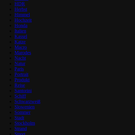
HDR
Herbst
Himmel
Hochzeit
Honda
Italien
Kassel
Katze
Macro
Marodes
Nacht
Natur
Paris
Portrait
Produkt
Reise
Santorini
Schiff
Schwarzweiß
Slowenien
Sommer
Stadt
Stockholm
Strand
Street