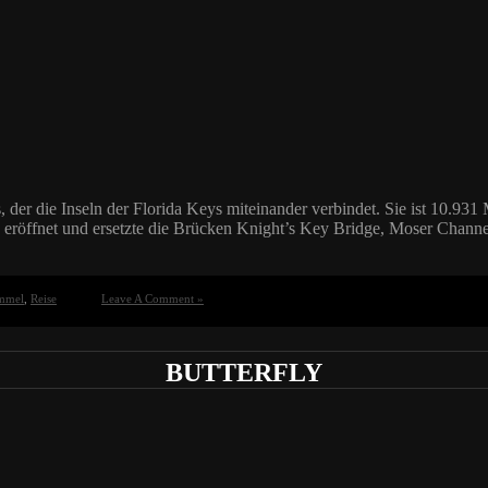
der die Inseln der Florida Keys miteinander verbindet. Sie ist 10.931
röffnet und ersetzte die Brücken Knight’s Key Bridge, Moser Channel
mmel
,
Reise
Leave A Comment »
BUTTERFLY