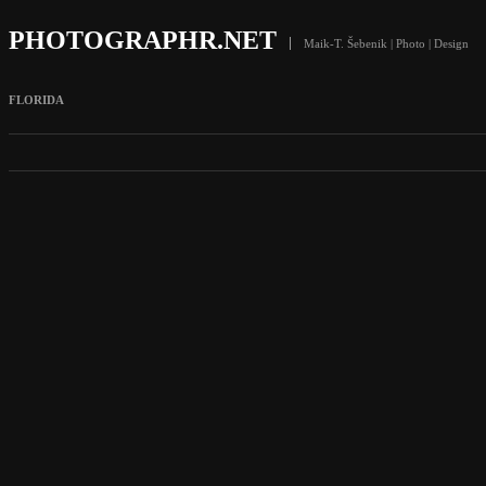
PHOTOGRAPHR.NET
Maik-T. Šebenik | Photo | Design
FLORIDA