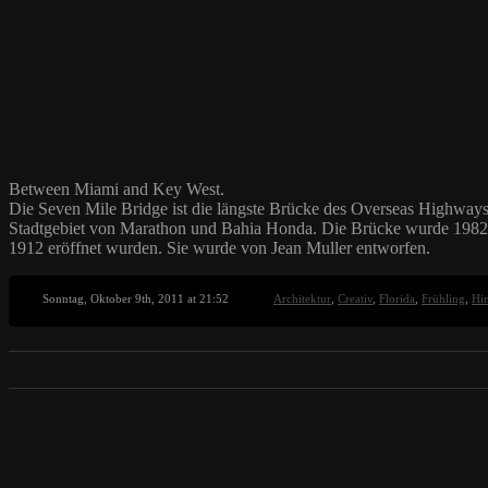
Between Miami and Key West.
Die Seven Mile Bridge ist die längste Brücke des Overseas Highways, 
Stadtgebiet von Marathon und Bahia Honda. Die Brücke wurde 1982 e
1912 eröffnet wurden. Sie wurde von Jean Muller entworfen.
Sonntag, Oktober 9th, 2011 at 21:52
Architektur
,
Creativ
,
Florida
,
Frühling
,
Hi