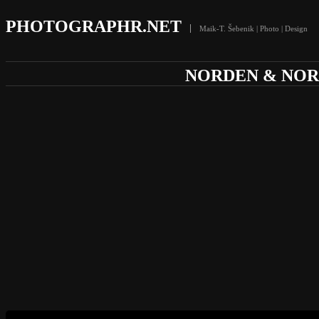
PHOTOGRAPHR.NET
Maik-T. Šebenik | Photo | Design
NORDEN & NO