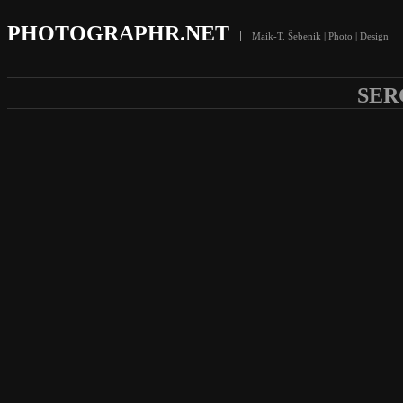
PHOTOGRAPHR.NET
Maik-T. Šebenik | Photo | Design
SER