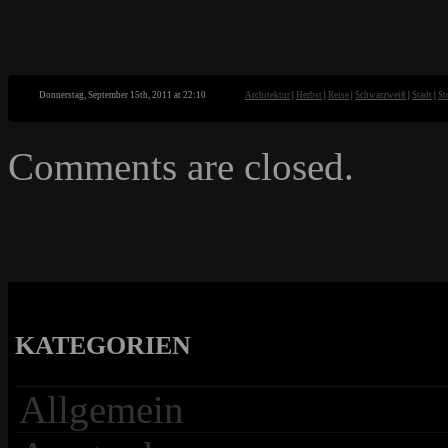
Donnerstag, September 15th, 2011 at 22:10
Architektur
|
Herbst
|
Reise
|
Schwarzweiß
|
Stadt
|
St
Comments are closed.
KATEGORIEN
Allgemein