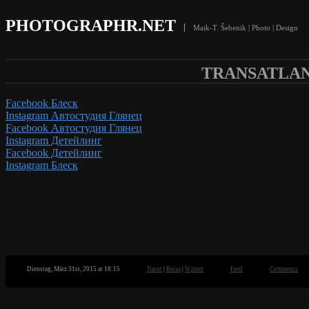
PHOTOGRAPHR.NET
Maik-T. Šebenik | Photo | Design
TRANSATLANT
Facebook Блеск
Instagram Автостудия Глянец
Facebook Автостудия Глянец
Instagram Детейлинг
Facebook Детейлинг
Instagram Блеск
Dienstag, März 31st, 2015 at 18:15
Natur
|
Reise
|
Winter
Feed
Comments