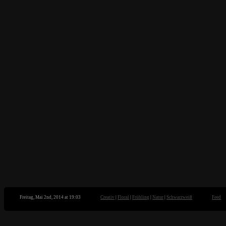
Freitag, Mai 2nd, 2014 at 19:03
Creativ
|
Floral
|
Frühling
|
Natur
|
Schwarzweiß
Feed