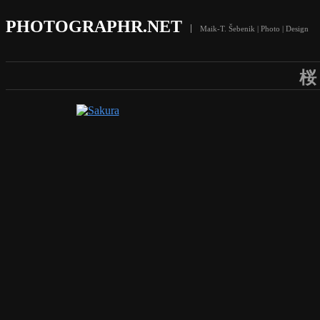
PHOTOGRAPHR.NET
Maik-T. Šebenik | Photo | Design
桜 