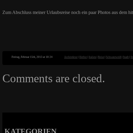
Zum Abschluss meiner Urlaubsreise noch ein paar Photos aus dem hit
Freitag, Februar 15th, 2013 at 18:24
Architektur
|
Herbst
|
Italien
|
Reise
|
Schwarzweiß
|
Stadt
|
St
Comments are closed.
KATEGORIEN