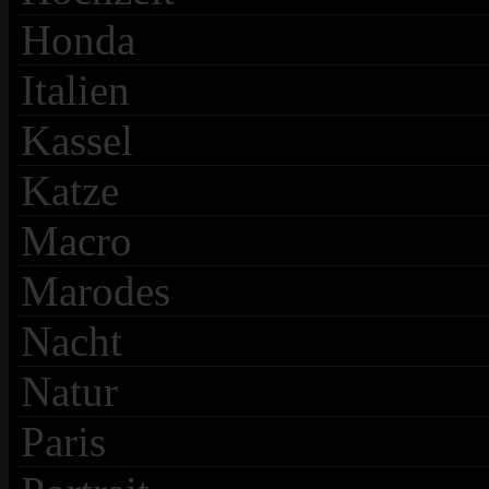
Honda
Italien
Kassel
Katze
Macro
Marodes
Nacht
Natur
Paris