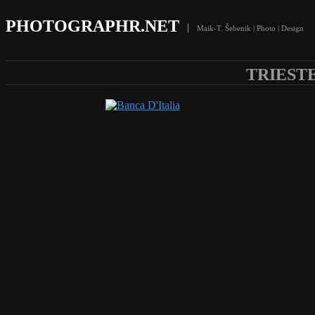
PHOTOGRAPHR.NET
Maik-T. Šebenik | Photo | Design
TRIEST